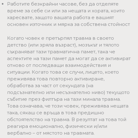
Работите безкрайни часове, без да отделяте
време за себе си или за нещата и хората, които
харесвате, защото вашата работа е вашият
основен източник и мярка за собствена стойност
Когато човек е претърпял травма в своето
детство (или зряла възраст), мозъкът и тялото
съхраняват тази травматична памет, така че
аспектите на тази памет да могат да се активират
отново от последващи взаимодействия и
ситуации. Когато това се случи, лицето, което
преживява това повторно активиране,
обработва за част от секундата (на
подсъзнателно или несъзнателно ниво) текущото
събитие през филтъра на тази минала травма.
Това означава, че този човек, преживява нещата
така, сякаш се връща в това предишно
обстоятелство на травма. В резултат на това той
реагира емоционално, физически и/или
вербално – от мястото на травмата.