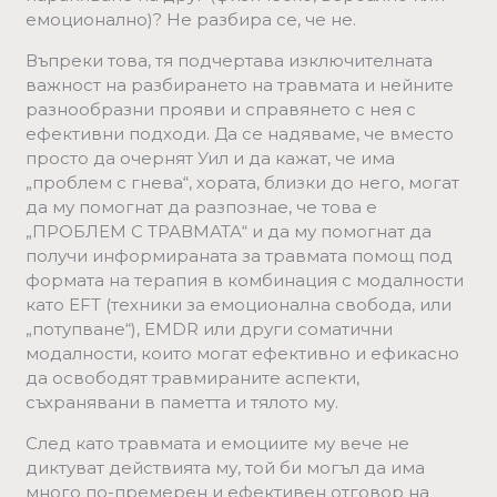
емоционално)? Не разбира се, че не.
Въпреки това, тя подчертава изключителната
важност на разбирането на травмата и нейните
разнообразни прояви и справянето с нея с
ефективни подходи. Да се надяваме, че вместо
просто да очернят Уил и да кажат, че има
„проблем с гнева“, хората, близки до него, могат
да му помогнат да разпознае, че това е
„ПРОБЛЕМ С ТРАВМАТА“ и да му помогнат да
получи информираната за травмата помощ под
формата на терапия в комбинация с модалности
като EFT (техники за емоционална свобода, или
„потупване“), EMDR или други соматични
модалности, които могат ефективно и ефикасно
да освободят травмираните аспекти,
съхранявани в паметта и тялото му.
След като травмата и емоциите му вече не
диктуват действията му, той би могъл да има
много по-премерен и ефективен отговор на