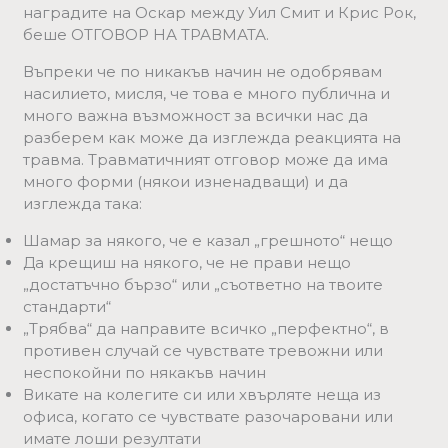
наградите на Оскар между Уил Смит и Крис Рок,
беше ОТГОВОР НА ТРАВМАТА.
Въпреки че по никакъв начин не одобрявам
насилието, мисля, че това е много публична и
много важна възможност за всички нас да
разберем как може да изглежда реакцията на
травма. Травматичният отговор може да има
много форми (някои изненадващи) и да
изглежда така:
Шамар за някого, че е казал „грешното“ нещо
Да крещиш на някого, че не прави нещо
„достатъчно бързо“ или „съответно на твоите
стандарти“
„Трябва“ да направите всичко „перфектно“, в
противен случай се чувствате тревожни или
неспокойни по някакъв начин
Викате на колегите си или хвърляте неща из
офиса, когато се чувствате разочаровани или
имате лоши резултати