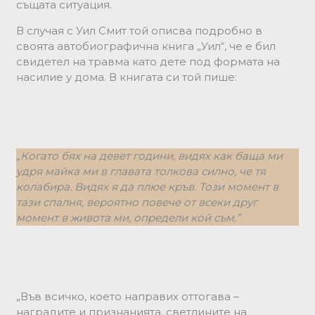
същата ситуация.
В случая с Уил Смит той описва подробно в
своята автобиографична книга „Уил“, че е бил
свидетел на травма като дете под формата на
насилие у дома. В книгата си той пише:
„Когато бях на девет години, видях как баща ми
удря майка ми в главата толкова силно, че тя
колабира. Видях я да плюе кръв. Този момент в
тази спалня, вероятно повече от всеки друг
момент в живота ми, определи кой съм.”
„Във всичко, което направих оттогава –
наградите и признанията, светлините на