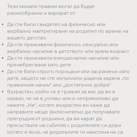
Тези минали травми могат да бъдат
разнообразни и варират от:
Да сте били свидетел на физическо или
вербално малтретиране на родител по време на
вашето детство
Да сте преживели физическо, сексуално или
вербално насилие в детството или зряла възраст
Да сте преживели емоционално насилие или
пренебрегване като дете
Да сте били строго порицани или засрамени като
дете, защото не сте изпълнили дадена задача „по
правилния начин“ или „достатъчно добре“
Възрастен, който се е грижил за вас да ви е
казвал, че не е учтиво или е неприемливо да
кажете „Не“, когато възрастен ви каже да
направите нещо (включително да получавате
прегръдки от роднини, да ви карат да
присъствате на събития с родителите си дори
когато е ясно, че родителите ти наистина не са