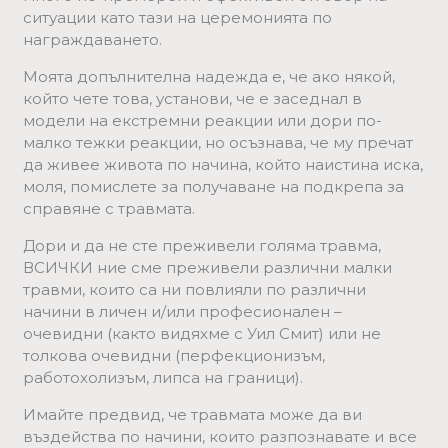
ситуации като тази на церемонията по
награждаването.
Моята допълнителна надежда е, че ако някой,
който чете това, установи, че е заседнал в
модели на екстремни реакции или дори по-
малко тежки реакции, но осъзнава, че му пречат
да живее живота по начина, който наистина иска,
моля, помислете за получаване на подкрепа за
справяне с травмата.
Дори и да не сте преживели голяма травма,
ВСИЧКИ ние сме преживели различни малки
травми, които са ни повлияли по различни
начини в личен и/или професионален –
очевидни (както видяхме с Уил Смит) или не
толкова очевидни (перфекционизъм,
работохолизъм, липса на граници).
Имайте предвид, че травмата може да ви
въздейства по начини, които разпознавате и все