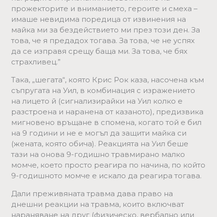
прожекторите и вниманието, героите и смеха –
имаше невидима поредица от извинения на
майка ми за бездействието ми през този ден. За
това, че я предадох тогава. За това, че не успях
да се изправя срещу баща ми. За това, че бях
страхливец.”
Така, „шегата“, която Крис Рок каза, насочена към
съпругата на Уил, в комбинация с изражението
на лицето й (сигнализирайки на Уил колко е
разстроена и наранена от казаното), предизвика
мигновено връщане в спомена, когато той е бил
на 9 години и не е могъл да защити майка си
(жената, която обича). Реакцията на Уил беше
тази на онова 9-годишно травмирано малко
момче, което просто реагира по начина, по който
9-годишното момче е искало да реагира тогава.
Дали преживяната травма дава право на
днешни реакции на травма, които включват
нараняване на друг (физическо, вербално или