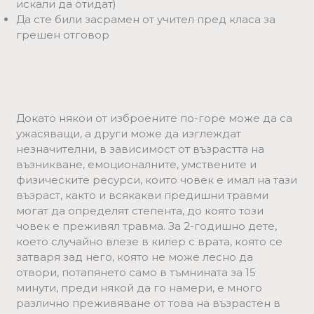
искали да отидат)
Да сте били засрамен от учител пред класа за
грешен отговор
Докато някои от изброените по-горе може да са
ужасяващи, а други може да изглеждат
незначителни, в зависимост от възрастта на
възникване, емоционалните, умствените и
физическите ресурси, които човек е имал на тази
възраст, както и всякакви предишни травми
могат да определят степента, до която този
човек е преживял травма. За 2-годишно дете,
което случайно влезе в килер с врата, която се
затваря зад него, която не може лесно да
отвори, потапянето само в тъмнината за 15
минути, преди някой да го намери, е много
различно преживяване от това на възрастен в