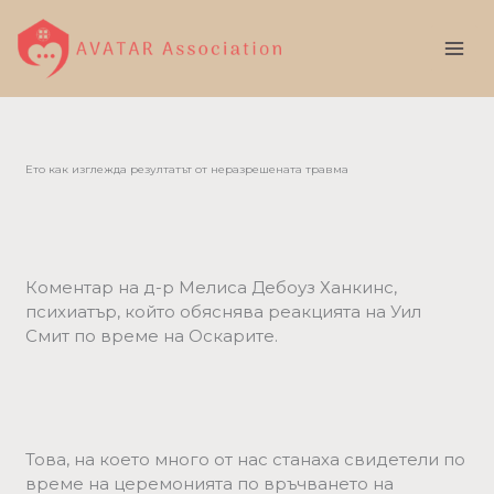
Skip
to
content
Ето как изглежда резултатът от неразрешената травма
Коментар на д-р Мелиса Дебоуз Ханкинс,
психиатър, който обяснява реакцията на Уил
Смит по време на Оскарите.
Това, на което много от нас станаха свидетели по
време на церемонията по връчването на