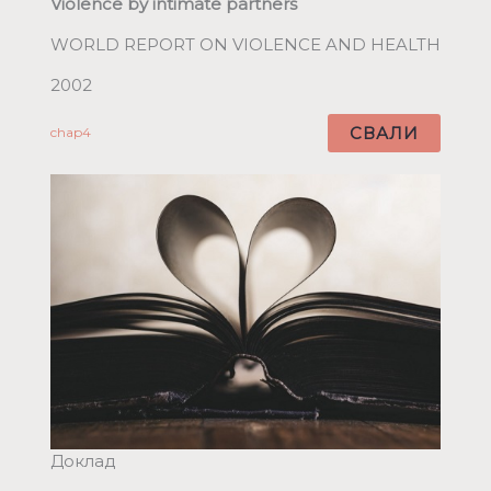
Violence by intimate partners
WORLD REPORT ON VIOLENCE AND HEALTH
2002
СВАЛИ
chap4
Доклад