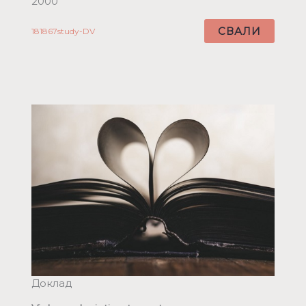
2000
СВАЛИ
181867study-DV
Доклад