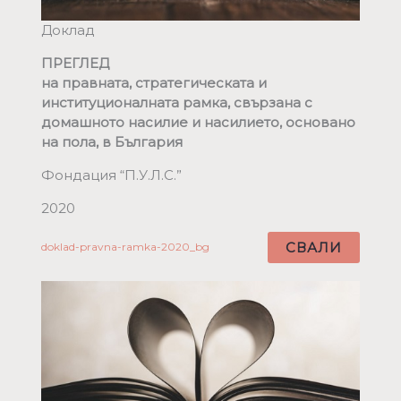
Доклад
ПРЕГЛЕД
на правната, стратегическата и
институционалната рамка, свързана с
домашното насилие и насилието, основано
на пола, в България
Фондация “П.У.Л.С.”
2020
СВАЛИ
doklad-pravna-ramka-2020_bg