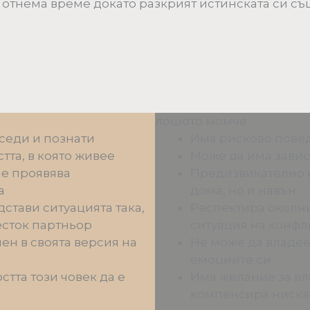
 отнема време докато разкрият истинската си съ
лошото момче
седи и познати
Има рисково пове
тта, в която живее
Може да има завис
Не проявява
Предизвикателно и
а
дома, но и навън
дстави ситуацията така,
Респектира околни
есток партньор
ситуация на конфл
ен в своята версия на
Не може да владее
емоциите си
тта този човек да е
Има желание за вла
компенсира ниска