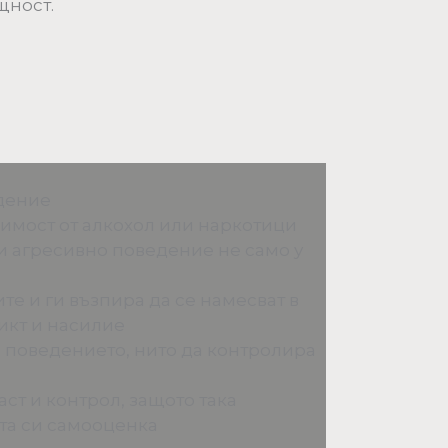
щност.
дение
имост от алкохол или наркотици
 агресивно поведение не само у
те и ги възпира да се намесват в
икт и насилие
 поведението, нито да контролира
ст и контрол, защото така
та си самооценка