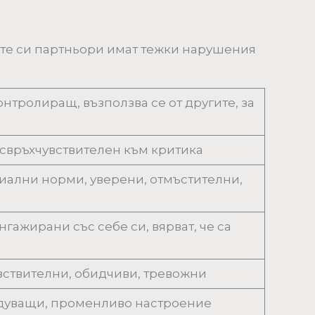
ите си партньори имат тежки нарушения
нтролиращ, възползва се от другите, за
 свръхчувствителен към критика
циални норми, уверени, отмъстителни,
гажирани със себе си, вярват, че са
вствителни, обидчиви, тревожни
одуващи, променливо настроение