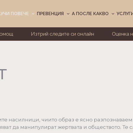
АУЧИ ПОВЕЧЕ
ПРЕВЕНЦИЯ
А ПОСЛЕ КАКВО
УСЛУГ
Помощ
Изтрий следите си онлайн
Оценка н
т
ите насилници, чиито образ е ясно разпознаваем
яват да манипулират жертвата и обществото. Те с