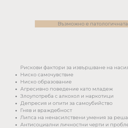
Възможно е патологичната 
Рискови фактори за извършване на наси
Ниско самочувствие
Ниско образование
Агресивно поведение като младеж
Злоупотреба с алкохол и наркотици
Депресия и опити за самоубийство
Гняв и враждебност
Липса на ненасилствени умения за реш
Антисоциални личностни черти и пробл