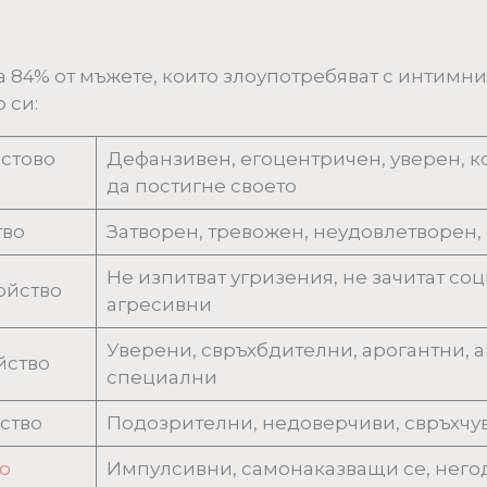
 84% от мъжете, които злоупотребяват с интимн
 си:
стово
Дефанзивен, егоцентричен, уверен, ко
да постигне своето
тво
Затворен, тревожен, неудовлетворен,
Не изпитват угризения, не зачитат со
ойство
агресивни
Уверени, свръхбдителни, арогантни, ан
йство
специални
ство
Подозрителни, недоверчиви, свръхчу
о
Импулсивни, самонаказващи се, нег