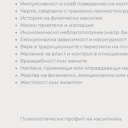
Импулсивност и слаб поведенчески кон
Черти, свързани с гранично личностно р
История на физическо насилие
Малко приятели и изолация
Икономическо неблагополучие (напр. бе
Емоционална зависимост и несигурност
Вяра в традиционните стереотипи на по
Желание за власт и контрол в отношения
Враждебност към жените
Нагласи, приемащи или оправдаващи на
Жертва на физическо, емоционално или 
Жестокост към животни
Психологически профил на насилника