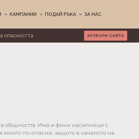
И
КАМПАНИИ
ПОДАЙ РЪКА
ЗА НАС
а опасността
ЗАТВОРИ САЙТА
 в общността. Има и фини насилници с
а много по-опасни, защото в началото на