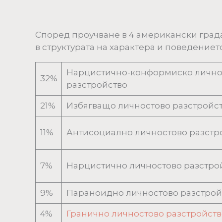
Според проучване в 4 американски града
в структурата на характера и поведението
Нарцистично-конформиско лично
32%
разстройство
21%
Избягващо личностово разстройс
11%
Антисоциално личностово разстр
7%
Нарцистично личностово разстро
9%
Параноидно личностово разстрой
4%
Гранично личностово разстройств