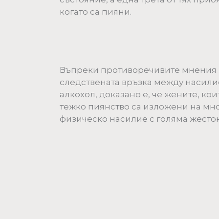
когато са пияни.
Въпреки противоречивите мнения 
следствената връзка между насилие
алкохол, доказано е, че жените, кои
тежко пиянство са изложени на мно
физическо насилие с голяма жесток