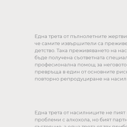
Една трета от пълнолетните жертви
че самите извършители са преживе
детство. Така преживяването на нас
бъде получена съответната специа
професионална помощ за неговото
превръща в един от основните рис
повторно репродуциране на насил
Една трета от насилниците не пият
проблеми с алкохола, но бият партн
състояние, а една трета от тях приб