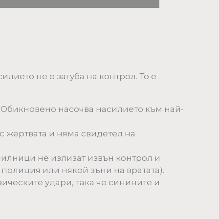
илието не е загуба на контрол. То е
. Обикновено насочва насилието към най-
с жертвата и няма свидетел на
асилници не излизат извън контрол и
а полиция или някой зъни на вратата).
ческите удари, така че синините и