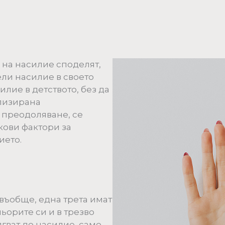
 на насилие споделят,
ли насилие в своето
илие в детството, без да
лизирана
 преодоляване, се
кови фактори за
ието.
 въобще, една трета имат
ьорите си и в трезво
ягват до насилие, само