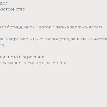
трол
азстройство
зработица, ниски доходи, тежка задлъжнялост)
ла (например мъжко господство, защита на чест
та
силието и агресията
сексуално насилие в детството