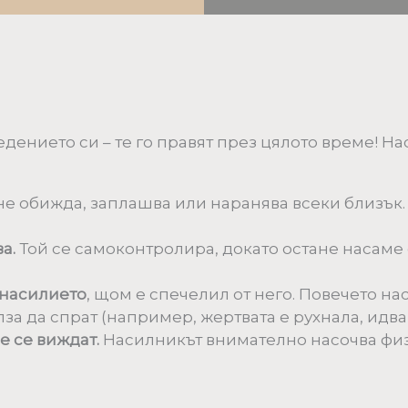
дението си – те го правят през цялото време! Нас
не обижда, заплашва или наранява всеки близък
а.
Той се самоконтролира, докато остане насаме 
 насилието
, щом е спечелил от него. Повечето н
олза да спрат (например, жертвата е рухнала, идв
е се виждат.
Насилникът внимателно насочва физи