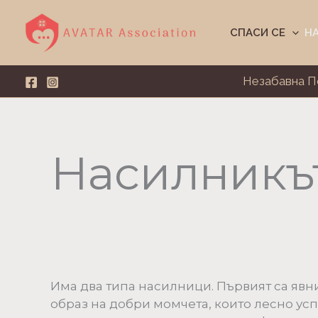
Skip
to
СПАСИ СЕ
Н
content
Незабавна 
Насилникъ
Има два типа насилници. Първият са явн
образ на добри момчета, които лесно усп