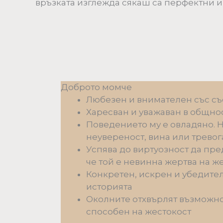
връзката изглежда сякаш са перфектни и
Доброто момче
Любезен и внимателен със съ
Харесван и уважаван в общнос
Поведението му е овладяно. 
неувереност, вина или тревог
Успява до виртуозност да пре
че той е невинна жертва на ж
Конкретен, искрен и убедител
историята
Околните отхвърлят възможнос
способен на жестокост