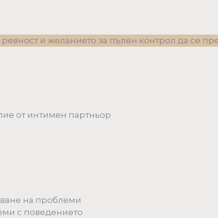
ревност и желанието за пълен контрол да се пре
лие от интимен партньор
аване на проблеми
еми с поведението