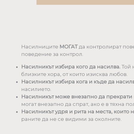
Насилниците
МОГАТ
да контролират пове
поведение за контрол.
Насилникът избира кого да насилва.
Той 
близките хора, от които изисква любов.
Насилникът избира кога и къде да насилв
насилието.
Насилникът може внезапно да прекрати
могат внезапно да спрат, ако е в тяхна п
Насилникът удря и рита на места, които н
раните да не се видими за околните.