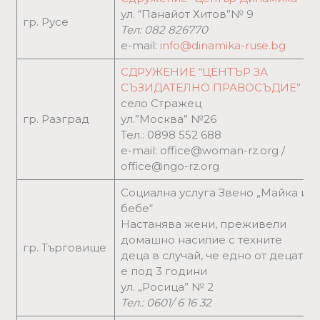
ул. “Панайот Хитов”№ 9
гр. Русе
Тел: 082 826770
e-mail:
info@dinamika-ruse.bg
СДРУЖЕНИЕ “ЦЕНТЪР ЗА
СЪЗИДАТЕЛНО ПРАВОСЪДИЕ”
село Стражец
гр. Разград
ул.”Москва” №26
Тел.: 0898 552 688
e-mail: office@woman-rz.org /
office@ngo-rz.org
Социална услуга Звено „Майка и
бебе“
Настанява жени, преживели
домашно насилие с техните
гр. Търговище
деца в случай, че едно от децата
е под 3 години
ул. „Росица” № 2
Тел.: 0601/ 6 16 32