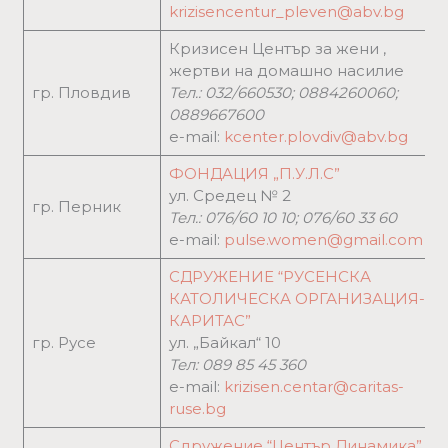
krizisencentur_pleven@abv.bg
Кризисен Център за жени ,
жертви на домашно насилие
гр. Пловдив
Тел.:
032/660530; 0884260060;
0889667600
e-mail:
kcenter.plovdiv@abv.bg
ФОНДАЦИЯ „П.У.Л.С”
ул. Средец № 2
гр. Перник
Тел.: 076/60 10 10; 076/60 33 60
e-mail:
pulse.women@gmail.com
СДРУЖЕНИЕ “РУСЕНСКА
КАТОЛИЧЕСКА ОРГАНИЗАЦИЯ-
КАРИТАС”
гр. Русе
ул. „Байкал“ 10
Тел: 089 85 45 360
e-mail:
krizisen.centar@caritas-
ruse.bg
Сдружение “Център Динамика”