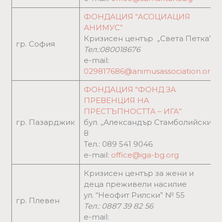
ФОНДАЦИЯ “АСОЦИАЦИЯ
АНИМУС”
Кризисен център „Света Петка”
гр. София
Тел.:080018676
e-mail:
029817686@animusassociation.org
ФОНДАЦИЯ “ФОНД ЗА
ПРЕВЕНЦИЯ НА
ПРЕСТЪПНОСТТА – ИГА”
гр. Пазарджик
бул. „Александър Стамболийски“
8
Тел.: 089 541 9046
e-mail:
office@iga-bg.org
Кризисен център за жени и
деца преживели насилие
ул. “Неофит Рилски” № 55
гр. Плевен
Тел.:
0887 39 82 56
e-mail: