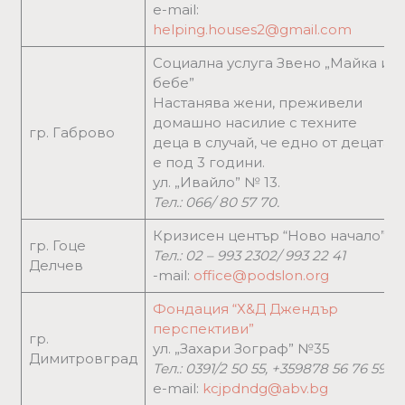
e-mail:
helping.houses2@gmail.com
Социална услуга Звено „Майка и
бебе”
Настанява жени, преживели
домашно насилие с техните
гр. Габрово
деца в случай, че едно от децата
е под 3 години.
ул. „Ивайло” № 13.
Тел.: 066/ 80 57 70.
Кризисен център “Ново начало”
гр. Гоце
Тел.:
02 – 993 2302/ 993 22 41
Делчев
-mail:
office@podslon.org
Фондация “Х&Д Джендър
перспективи”
гр.
ул. „Захари Зограф” №35
Димитровград
Тел.: 0391/2 50 55, +359878 56 76 59
e-mail:
kcjpdndg@abv.bg