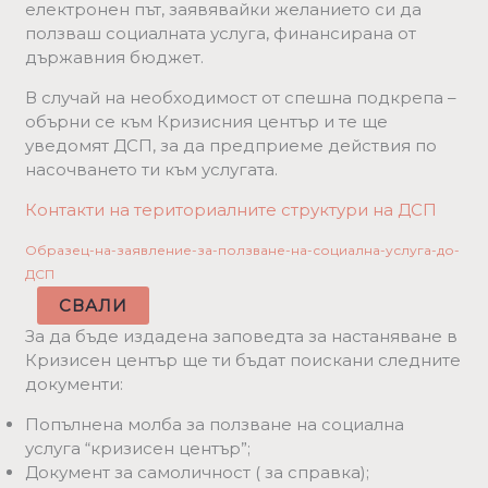
електронен път, заявявайки желанието си да
ползваш социалната услуга, финансирана от
държавния бюджет.
В случай на необходимост от спешна подкрепа –
обърни се към Кризисния център и те ще
уведомят ДСП, за да предприеме действия по
насочването ти към услугата.
Контакти на териториалните структури на ДСП
Образец-на-заявление-за-ползване-на-социална-услуга-до-
ДСП
СВАЛИ
За да бъде издадена заповедта за настаняване в
Кризисен център ще ти бъдат поискани следните
документи:
Попълнена молба за ползване на социална
услуга “кризисен център”;
Документ за самоличност ( за справка);