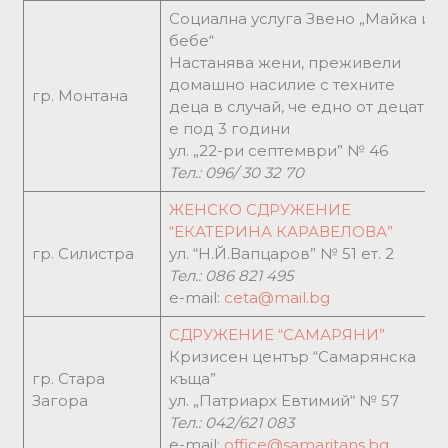
Социална услуга Звено „Майка и
бебе“
Настанява жени, преживели
домашно насилие с техните
гр. Монтана
деца в случай, че едно от децата
е под 3 години
ул. „22-ри септември” № 46
Тел.:
096/ 30 32 70
ЖЕНСКО СДРУЖЕНИЕ
“ЕКАТЕРИНА КАРАВЕЛОВА”
гр. Силистра
ул. “Н.Й.Вапцаров” № 51 ет. 2
Тел.:
086 821 495
e-mail:
ceta@mail.bg
СДРУЖЕНИЕ “САМАРЯНИ”
Кризисен център “Самарянска
гр. Стара
къща”
Загора
ул. „Патриарх Евтимий“ № 57
Тел.:
042/621 083
e-mail:
office@samaritans.bg