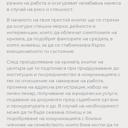
режим на работа и осигуряват незабавна намеса
в случай на риск и спешност.
В началото на твоя престой екипът ще се стреми
да осигури спешни мерки, дейности и
интервенции, които да облекчат симптомите на
кризата, да подобрят факторите на средата, в
която живееш, за да се стабилизира бързо
емоционалното ти състояние.
След преодоляване на кризата, екипът на
центъра ще ти подпомага при придружаване до
институции и посредничество в комуникацията с
тях по отношение на: намиране на работа,
промяна на адресна регистрация, избор на
личен лекар, получаване на юридически услуги,
подаване на документи пред съдебните органи
и прокуратурата и др. В случай на необходимост
може да ти бъде оказана помощ и за
подобряване на комуникацията с близки
членове на семейството, които биха могли да ти