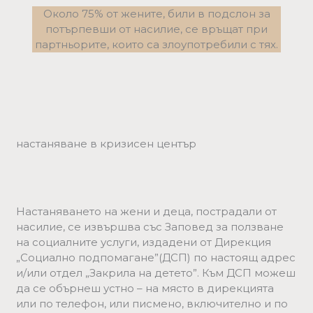
Около 75% от жените, били в подслон за
потърпевши от насилие, се връщат при
партньорите, които са злоупотребили с тях.
настаняване в кризисен център
Настаняването на жени и деца, пострадали от
насилие, се извършва със Заповед за ползване
на социалните услуги, издадени от Дирекция
„Социално подпомагане”(ДСП) по настоящ адрес
и/или отдел „Закрила на детето”. Към ДСП можеш
да се обърнеш устно – на място в дирекцията
или по телефон, или писмено, включително и по