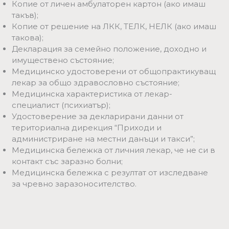
Копие от личен амбулаторен картон (ако имаш
такъв);
Копие от решение на ЛКК, ТЕЛК, НЕЛК (ако имаш
такова);
Декларация за семейно положение, доходно и
имуществено състояние;
Медицинско удостоверени от общопрактикуващ
лекар за общо здравословно състояние;
Медицинска характеристика от лекар-
специалист (психиатър);
Удостоверение за декларирани данни от
териториална дирекция “Приходи и
администриране на местни данъци и такси”;
Медицинска бележка от личния лекар, че не си в
контакт със заразно болни;
Медицинска бележка с резултат от изследване
за чревно заразоносителство.