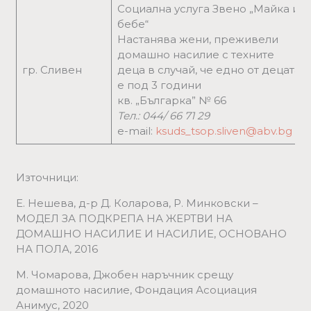
Социална услуга Звено „Майка и
бебе“
Настанява жени, преживели
домашно насилие с техните
гр. Сливен
деца в случай, че едно от децата
е под 3 години
кв. „Българка” № 66
Тел.: 044/ 66 71 29
е-mail:
ksuds_tsop.sliven@abv.bg
Източници:
Е. Нешева, д-р Д. Коларова, Р. Минковски –
МОДЕЛ ЗА ПОДКРЕПА НА ЖЕРТВИ НА
ДОМАШНО НАСИЛИЕ И НАСИЛИЕ, ОСНОВАНО
НА ПОЛА, 2016
М. Чомарова, Джобен наръчник срещу
домашното насилие, Фондация Асоциация
Анимус, 2020