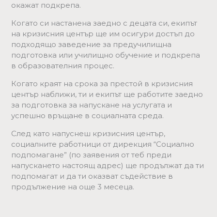
окажат подкрепа.
Когато си настанена заедно с децата си, екипът
на кризисния център ще им осигури достъп до
подходящо заведение за предучилищна
подготовка или училищно обучение и подкрепа
в образователния процес.
Когато краят на срока за престой в кризисния
център наближи, ти и екипът ще работите заедно
за подготовка за напускане на услугата и
успешно връщане в социалната среда.
След като напуснеш кризисния център,
социалните работници от дирекция “Социално
подпомагане” (по заявения от теб преди
напускането настоящ адрес) ще продължат да ти
подпомагат и да ти оказват съдействие в
продължение на още 3 месеца.