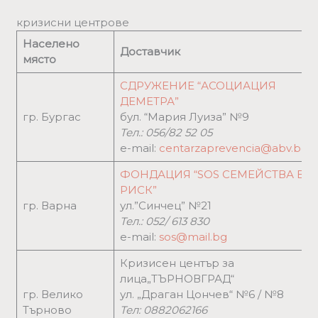
кризисни центрове
Населено
Доставчик
място
СДРУЖЕНИЕ “АСОЦИАЦИЯ
ДЕМЕТРА”
гр. Бургас
бул. “Мария Луиза” №9
Тел.:
056/82 52 05
e-mail:
centarzaprevencia@abv.bg
ФОНДАЦИЯ “SOS СЕМЕЙСТВА В
РИСК”
гр. Варна
ул.”Синчец” №21
Тел.: 052/ 613 830
e-mail:
sos@mail.bg
Кризисен център за
лица„ТЪРНОВГРАД“
гр. Велико
ул. „Драган Цончев“ №6 / №8
Търново
Тел: 0882062166