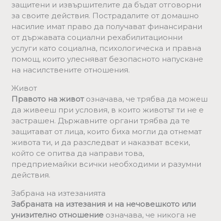
защитени и извършителите да бъдат отговорни
за своите действия. Пострадалите от домашно
насилие имат право да получават финансирани
от държавата социални рехабилитационни
услуги като социална, психологическа и правна
помощ, които улесняват безопасното напускане
на насилствените отношения.
Живот
Правото на живот
означава, че трябва да можеш
да живееш при условия, в които животът ти не е
застрашен. Държавните органи трябва да те
защитават от лица, които биха могли да отнемат
живота ти, и да разследват и наказват всеки,
който се опитва да направи това,
предприемайки всички необходими и разумни
действия.
Забрана на изтезанията
Забраната на изтезания и на нечовешкото или
унизително отношение
означава, че никога не