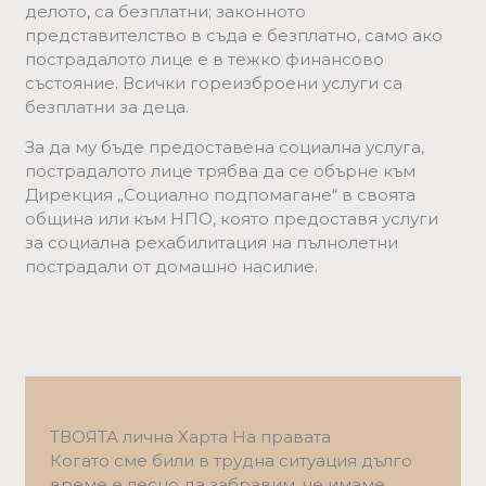
делото, са безплатни; законното
представителство в съда е безплатно, само ако
пострадалото лице е в тежко финансово
състояние. Всички гореизброени услуги са
безплатни за деца.
За да му бъде предоставена социална услуга,
пострадалото лице трябва да се обърне към
Дирекция „Социално подпомагане“ в своята
община или към НПО, която предоставя услуги
за социална рехабилитация на пълнолетни
пострадали от домашно насилие.
ТВОЯТА лична Харта На правата
Когато сме били в трудна ситуация дълго
време е лесно да забравим, че имаме