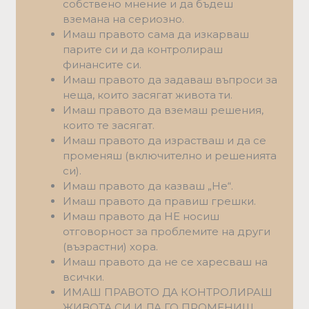
собствено мнение и да бъдеш
вземанa на сериозно.
Имаш правото сама да изкарваш
парите си и да контролираш
финансите си.
Имаш правото да задаваш въпроси за
неща, които засягат живота ти.
Имаш правото да вземаш решения,
които те засягат.
Имаш правото да израстваш и да се
променяш (включително и решенията
си).
Имаш правото да казваш „Не“.
Имаш правото да правиш грешки.
Имаш правото да НЕ носиш
отговорност за проблемите на други
(възрастни) хора.
Имаш правото да не се харесваш на
всички.
ИМАШ ПРАВОТО ДА КОНТРОЛИРАШ
ЖИВОТА СИ И ДА ГО ПРОМЕНИШ,