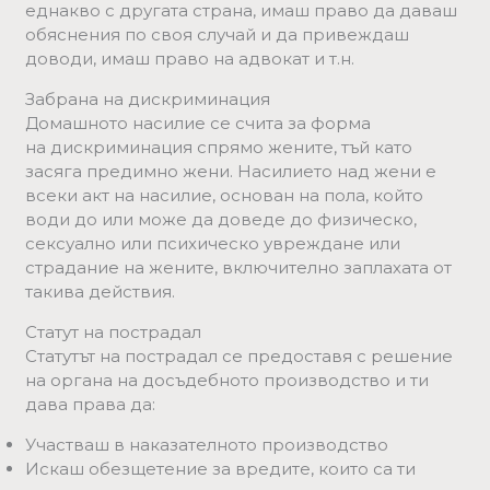
еднакво с другата страна, имаш право да даваш
обяснения по своя случай и да привеждаш
доводи, имаш право на адвокат и т.н.
Забрана на дискриминация
Домашното насилие се счита за форма
на дискриминация спрямо жените, тъй като
засяга предимно жени. Насилието над жени е
всеки акт на насилие, основан на пола, който
води до или може да доведе до физическо,
сексуално или психическо увреждане или
страдание на жените, включително заплахата от
такива действия.
Статут на пострадал
Статутът на пострадал се предоставя с решение
на органа на досъдебното производство и ти
дава права да:
Участваш в наказателното производство
Искаш обезщетение за вредите, които са ти