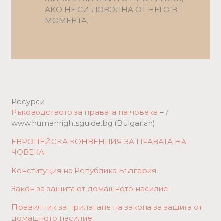
АКО НЕ СИ ДОВОЛНА ОТ НЕГО В
МОМЕНТА.
Ресурси
Ръководството за правата на човека
– /
www.humanrightsguide.bg (Bulgarian)
ЕВРОПЕЙСКА КОНВЕНЦИЯ ЗА ПРАВАТА НА
ЧОВЕКА
Конституция на Република България
Закон за защита от домашното насилие
Правилник за прилагане на закона за
защита от
домашното насилие