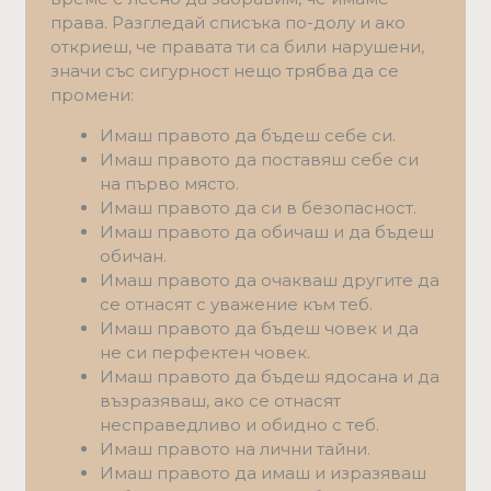
права. Разгледай списъкa по-долу и ако
откриеш, че правата ти са били нарушени,
значи със сигурност нещо трябва да се
промени:
Имаш правото да бъдеш себе си.
Имаш правото да поставяш себе си
на първо място.
Имаш правото да си в безопасност.
Имаш правото да обичаш и да бъдеш
обичан.
Имаш правото да очакваш другите да
се отнасят с уважение към теб.
Имаш правото да бъдеш човек и да
не си перфектен човек.
Имаш правото да бъдеш ядосанa и да
възразяваш, ако се отнасят
несправедливо и обидно с теб.
Имаш правото на лични тайни.
Имаш правото да имаш и изразяваш