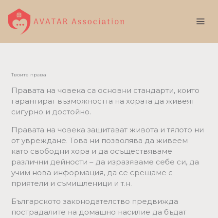
Skip
to
content
Твоите права
Правата на човека са основни стандарти, които
гарантират възможността на хората да живеят
сигурно и достойно.
Правата на човека защитават живота и тялото ни
от увреждане. Това ни позволява да живеем
като свободни хора и да осъществяваме
различни дейности – да изразяваме себе си, да
учим нова информация, да се срещаме с
приятели и съмишленици и т.н.
Българското законодателство предвижда
пострадалите на домашно насилие да бъдат