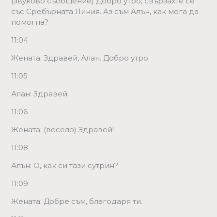
(звуково съобщение) Добро утро, свързахте се
със Сребърната Линия. Аз съм Алън, как мога да
помогна?
11:04
Жената: Здравей, Алан. Добро утро.
11:05
Алан: Здравей.
11:06
Жената: (весело) Здравей!
11:08
Алън: О, как си тази сутрин?
11:09
Жената: Добре съм, благодаря ти.