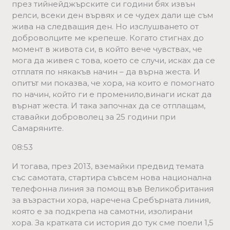
през тийнейджърските си години бях извън
релси, всеки ден вървях и се чудех дали ще съм
жива на следващия ден. Но изслушването от
доброволците ме крепеше. Когато стигнах до
момент в живота си, в който вече чувствах, че
мога да живея с това, което се случи, исках да се
отплатя по някакъв начин – да върна жеста. И
опитът ми показва, че хора, на които е помогнато
по начин, който ги е променило,винаги искат да
върнат жеста. И така започнах да се отплащам,
ставайки доброволец за 25 години при
Самаряните.
08:53
И тогава, през 2013, вземайки предвид темата
със самотата, стартира съвсем нова национална
телефонна линия за помощ във Великобритания
за възрастни хора, наречена Сребърната линия,
която е за подкрепа на самотни, изолирани
хора. За кратката си история до тук сме поели 1,5