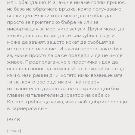
млн. обаждания. И знам, че имаме голям принос,
на база на обратната връзка, която получаваме
всеки ден. Някои хора може да се обаждат
просто за приятелско бъбрене или за
информация за местните услуги. Други може да
звънят, защото искат да се самоубият. Други,
може да звънят, защото искат да съобщят за
извършено насилие. И някои просто, както бях
аз, може просто да са се предали и да не им се
живее. Предполагам, че е простичка идея да
основеш линия за помощ. И поглеждайки назад
към онези ранни дни, когато имах възвишената
титла, която все още имам – на главен
изпълнителен директор, но в първите дни бях
главен изпълнителен директор на себе си.
Когато, трябва да кажа, имах най-добрите срещи
в кариерата си –
09:48
(смях)