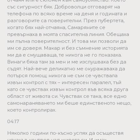
със сигурност бях. Доброволци отговарят на
телефона по всяко време на деня и годината и
разговорите са поверителни. През пубертета,
когато бях най-отчаяна, Самаряните се
превърнаха в моята спасителна линия. Обещаха
ми пълна поверителност. И това ми позволи да
им се доверя. Макар и без съмнение историята
ми да е смущаваща, те никога не го показаха.
Винаги бяха там за мен и ме изслушваха без да
съдят. Най-вече деликатно ме окуражаваха да
потърся помощ; никога не съм се чувствала
извън контрол с тях – интересен паралел, тъй
като се чувствах извън контрол във всяка друга
област от живота си. Чувствах се така, все едно
самонараняването ми беше единственото нещо,
което контролирах.
04:17
Няколко години по-късно успях да осъществя
някакъв контрол над живота си. И имах