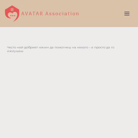
Skip
to
content
Често най-добрият начин да помогнеш на някого – е просто да го
изслушаш