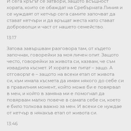
И сега кръгът се затвори, защото всъщност
хората, които се обаждат на Сребърната Линия и
се нуждаят от кетчър сега самите започват да
стават кетчъри и да връщат жеста като стават
доброволци и част от нашето семейство.
13:17
Затова завършвам разговора там, от където
започнах, говорейки за моя личен опит. Защото
често, говорейки за живота си, казвам, че съм
извадила късмет. И хората ме питат – защо. А
отговорът е – защото на всеки етап от живота
си, към имала късмета да имам някого до себе си
в правилния момент, който може би е повярвал
в мен, и който в замяна ми е помогнал да
повярвам малко повече в самата себе си, което
е било толкова важно за мен. И всеки се нуждае
от кетчър в някакъв етап от живота си.
13:46