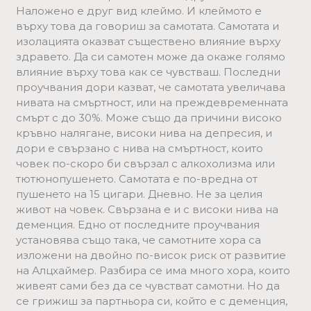
Наложено е друг вид клеймо. И клеймото е
върху това да говориш за самотата. Самотата и
изолацията оказват съществено влияние върху
здравето. Да си самотен може да окаже голямо
влияние върху това как се чувстваш. Последни
проучвания дори казват, че самотата увеличава
нивата на смъртност, или на преждевременната
смърт с до 30%. Може също да причини високо
кръвно налягане, високи нива на депресия, и
дори е свързано с нива на смъртност, които
човек по-скоро би свързал с алкохолизма или
тютюнопушенето. Самотата е по-вредна от
пушенето на 15 цигари. Дневно. Не за целия
живот на човек. Свързана е и с високи нива на
деменция. Едно от последните проучвания
установява също така, че самотните хора са
изложени на двойно по-висок риск от развитие
на Алцхаймер. Разбира се има много хора, които
живеят сами без да се чувстват самотни. Но да
се грижиш за партньора си, който е с деменция,