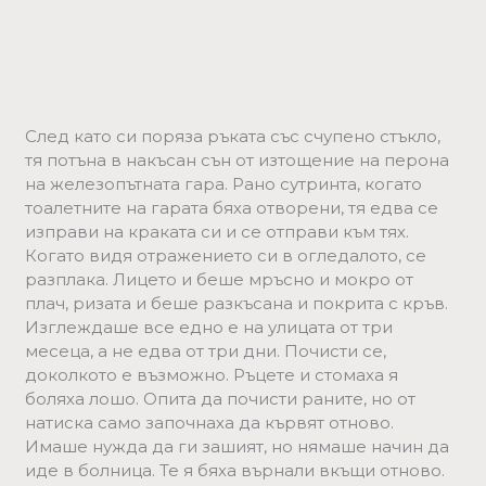
След като си поряза ръката със счупено стъкло,
тя потъна в накъсан сън от изтощение на перона
на железопътната гара. Рано сутринта, когато
тоалетните на гарата бяха отворени, тя едва се
изправи на краката си и се отправи към тях.
Когато видя отражението си в огледалото, се
разплака. Лицето и беше мръсно и мокро от
плач, ризата и беше разкъсана и покрита с кръв.
Изглеждаше все едно е на улицата от три
месеца, а не едва от три дни. Почисти се,
доколкото е възможно. Ръцете и стомаха я
боляха лошо. Опита да почисти раните, но от
натиска само започнаха да кървят отново.
Имаше нужда да ги зашият, но нямаше начин да
иде в болница. Те я бяха върнали вкъщи отново.