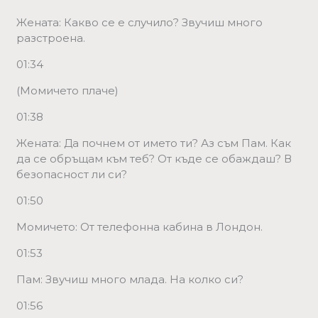
Жената: Какво се е случило? Звучиш много
разстроена.
01:34
(Момичето плаче)
01:38
Жената: Да почнем от името ти? Аз съм Пам. Как
да се обръщам към теб? От къде се обаждаш? В
безопасност ли си?
01:50
Момичето: От телефонна кабина в Лондон.
01:53
Пам: Звучиш много млада. На колко си?
01:56