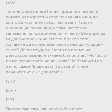
12:05
Така че Сребърната Линия предполагам сега
помага на възрастни хора по същия начин, по
който Самаряните помогна на мен. Работи
денонощно всеки ден, изслушват те със
запазване на поверителност и често без дори да
ти дава непременно съвети. Колко често
успяваме да изслушаме някого без да му дадем
съвет? Доста трудно е. Често по време на
разговора възрастен човек би попитал, “Може ли
да ме посъветвате нещо, моля?” И 20 минути по
късно казва, “Благодаря за съвета“, а ние
всъщност не сме дали такъв.
12:30
(смях)
12:31
Просто сме слушали човека без да го