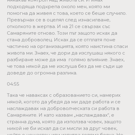
подходяща подкрепа около мен, която ми
помогна да живея с това, което се беше случило.
Превърнах се в оцелял след изнасилване,
отколкото в жертва. И на 21 се свързах със
Самаряните отново. Този път защото исках да
стана доброволец. Исках да се отплатя поне
частично на организацията, която наистина спаси
живота ми. Знаех, че дори да изслушаш някого с
разбиране може да има голямо влияние. Знаех,
че това някой да ме изслуша без да ме съди ще
доведе до огромна разлика.
04:55
Така че наваксах с образованието си, намерих
някой, когото да убедя да ми даде работа и се
наслаждавах на доброволческата си работа в
Самаряните. И като казвам „наслаждавах“, е
странна дума, която да използва човек, защото
никой не би искал да си мисли за друг човек,
който e нещастен или изпитва голяма болка. Но