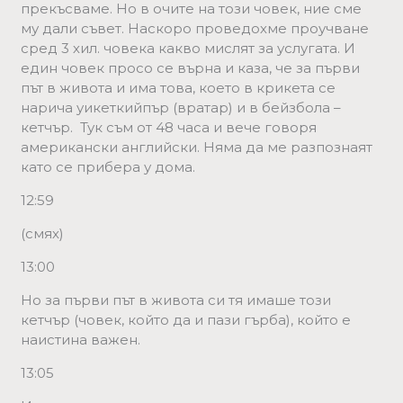
прекъсваме. Но в очите на този човек, ние сме
му дали съвет. Наскоро проведохме проучване
сред 3 хил. човека какво мислят за услугата. И
един човек просо се върна и каза, че за първи
път в живота и има това, което в крикета се
нарича уикеткийпър (вратар) и в бейзбола –
кетчър. Тук съм от 48 часа и вече говоря
американски английски. Няма да ме разпознаят
като се прибера у дома.
12:59
(смях)
13:00
Но за първи път в живота си тя имаше този
кетчър (човек, който да и пази гърба), който е
наистина важен.
13:05