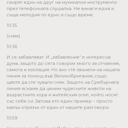
свирят един на друг на музикални инструменти
през телефонната слушалка. Не винаги една и
съща мелодия по едно и също време.
10:35
(смях)
10:36
И се забавляват. И „забавление“ е интересна
дума, защото до сега говорих много за отчаяние,
самота и изолация. Но ако сте звънели на нашата
линия за помощ във Великобритания, също
щяхте да сте чували смях. Защото на Сребърната
линия искаме да ценим чудесните животи на
възрастните хора и житейския опит, който носят
със себе си. Затова ето един пример – просто
малък отрязък от един от нашите разговори.
10:59