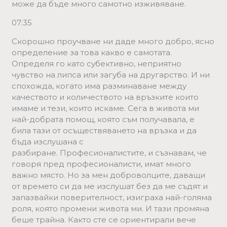
може да бъде много самотно изживяване.
07:35
Скорошно проучване ни даде много добро, ясно
определение за това какво е самотата.
Определя го като субективно, неприятно
чувство на липса или загуба на другарство. И ни
спохожда, когато има разминаване между
качеството и количеството на връзките които
имаме и тези, които искаме. Сега в живота ми
най-добрата помощ, която съм получавала, е
била тази от осъществяването на връзка и да
бъда изслушана с
разбиране. Професионалистите, и съзнавам, че
говоря пред професионалисти, имат много
важно място. Но за мен доброволците, даващи
от времето си да ме изслушат без да ме съдят и
запазвайки поверителност, изиграха най-голяма
роля, която промени живота ми. И тази промяна
беше трайна. Както сте се ориентирали вече