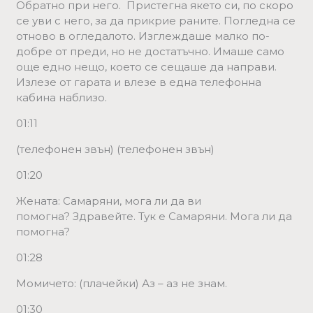
Обратно при него. Пристегна якето си, по скоро
се уви с него, за да прикрие раните. Погледна се
отново в огледалото. Изглеждаше малко по-
добре от преди, но не достатъчно. Имаше само
още едно нещо, което се сещаше да направи.
Излезе от гарата и влезе в една телефонна
кабина наблизо.
01:11
(телефонен звън) (телефонен звън)
01:20
Жената: Самаряни, мога ли да ви
помогна? Здравейте. Тук е Самаряни. Мога ли да
помогна?
01:28
Момичето: (плачейки) Аз – аз не знам.
01:30