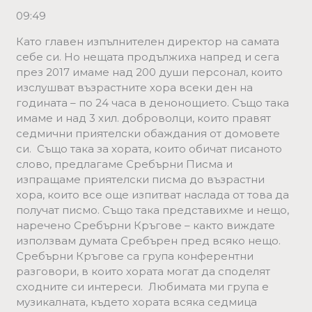
09:49
Като главен изпълнителен директор на самата
себе си. Но нещата продължиха напред и сега
през 2017 имаме над 200 души персонал, които
изслушват възрастните хора всеки ден на
годината – по 24 часа в денонощието. Също така
имаме и над 3 хил. доброволци, които правят
седмични приятелски обаждания от домовете
си. Също така за хората, които обичат писаното
слово, предлагаме Сребърни Писма и
изпращаме приятелски писма до възрастни
хора, които все още изпитват наслада от това да
получат писмо. Също така представихме и нещо,
наречено Сребърни Кръгове – както виждате
използвам думата Сребърен пред всяко нещо.
Сребърни Кръгове са група конферентни
разговори, в които хората могат да споделят
сходните си интереси. Любимата ми група е
музикалната, където хората всяка седмица