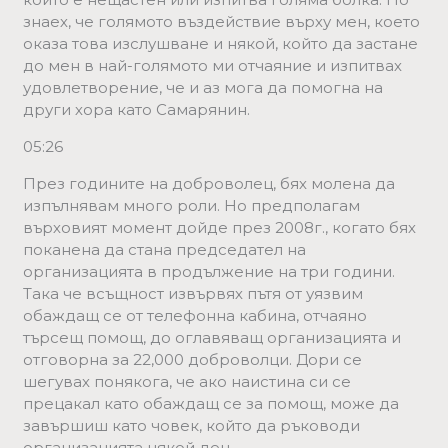
знаех, че голямото въздействие върху мен, което
оказа това изслушване и някой, който да застане
до мен в най-голямото ми отчаяние и изпитвах
удовлетворение, че и аз мога да помогна на
други хора като Самарянин.
05:26
През годините на доброволец, бях молена да
изпълнявам много роли. Но предполагам
върховият момент дойде през 2008г., когато бях
поканена да стана председател на
организацията в продължение на три години.
Така че всъщност извървях пътя от уязвим
обаждащ се от телефонна кабина, отчаяно
търсещ помощ, до оглавяващ организацията и
отговорна за 22,000 доброволци. Дори се
шегувах понякога, че ако наистина си се
прецакал като обаждащ се за помощ, може да
завършиш като човек, който да ръководи
организацията някой ден.