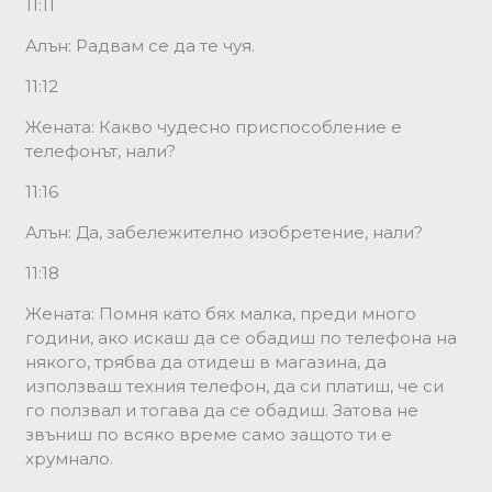
11:11
Алън: Радвам се да те чуя.
11:12
Жената: Какво чудесно приспособление е
телефонът, нали?
11:16
Алън: Да, забележително изобретение, нали?
11:18
Жената: Помня като бях малка, преди много
години, ако искаш да се обадиш по телефона на
някого, трябва да отидеш в магазина, да
използваш техния телефон, да си платиш, че си
го ползвал и тогава да се обадиш. Затова не
звъниш по всяко време само защото ти е
хрумнало.