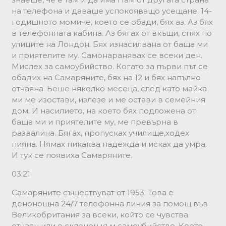
на телефона и даваше успокояващо усещане. 14-
годишното момиче, което се обади, бях аз. Аз бях
в телефонната кабина. Аз бягах от вкъщи, спях по
улиците на Лондон. Бях изнасилвана от баща ми
и приятелите му. Самонаранявах се всеки ден.
Мислех за самоубийство. Когато за първи път се
обадих на Самаряните, бях на 12 и бях напълно
отчаяна. Беше няколко месеца, след като майка
ми ме изостави, излезе и ме остави в семейния
дом. И насилието, на което бях подложена от
баща ми и приятелите му, ме превърна в
развалина. Бягах, пропусках училище,ходех
пияна. Нямах никаква надежда и исках да умра.
И тук се появиха Самаряните.
03:21
Самаряните съществуват от 1953. Това е
денонощна 24/7 телефонна линия за помощ във
Великобритания за всеки, който се чувства
отчаян или е склонен към самоубийство. Което