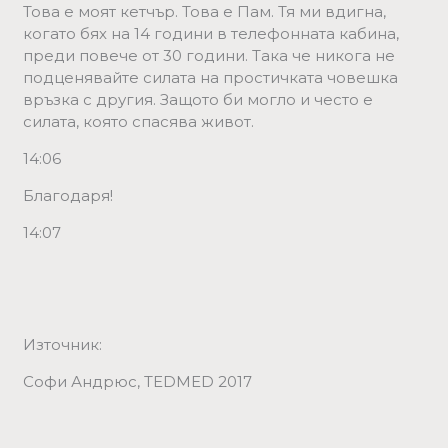
Това е моят кетчър. Това е Пам. Тя ми вдигна,
когато бях на 14 години в телефонната кабина,
преди повече от 30 години. Така че никога не
подценявайте силата на простичката човешка
връзка с другия. Защото би могло и често е
силата, която спасява живот.
14:06
Благодаря!
14:07
Източник:
Софи Андрюс, TEDMED 2017