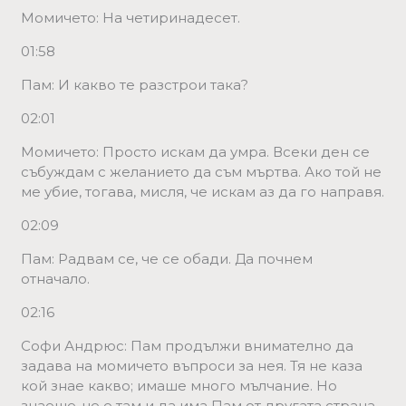
Момичето: На четиринадесет.
01:58
Пам: И какво те разстрои така?
02:01
Момичето: Просто искам да умра. Всеки ден се
събуждам с желанието да съм мъртва. Ако той не
ме убие, тогава, мисля, че искам аз да го направя.
02:09
Пам: Радвам се, че се обади. Да почнем
отначало.
02:16
Софи Андрюс: Пам продължи внимателно да
задава на момичето въпроси за нея. Тя не каза
кой знае какво; имаше много мълчание. Но
знаеше, че е там и да има Пам от другата страна