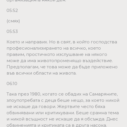
05:52
(смях)
05:53
Което и направих. Но в свят, в който господства
професионализирането на всичко, което
правим, простичкото изслушване на някого
може да има животопроменящо въздействие.
Предполагам, че това може да бъде приложено
във всички области на живота.
06:10
Така през 1980, когато се обадих на Самаряните,
злоупотребата с деца беше нещо, за което никой
не искаше да говори. Жертвите често бяха
обвинявани или критикувани. Беше срамна тема
и никой всъщност не искаше да я обсъжда. Днес
обвиненията и критиката са в друга насока.