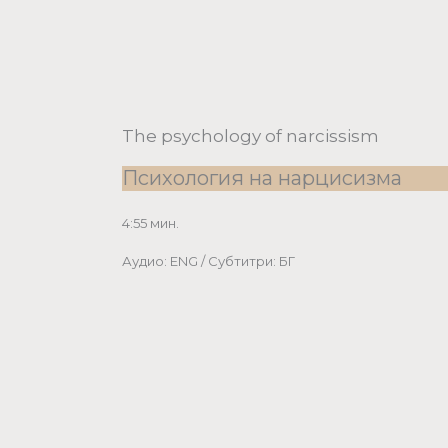
The psychology of narcissism
Психология на нарцисизма
4:55 мин.
Аудио: ENG / Субтитри: БГ