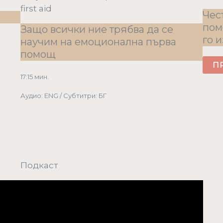
first aid
Чес
пом
Защо всички ние трябва да се
го 
научим на емоционална първа
помощ
П
17:15 мин.
Аудио: ENG / Субтитри: БГ
Подкаст