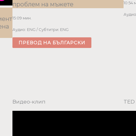
10:54 
проблем на мъжете
Аудио
мент
15:09 мин.
ена
Аудио: ENG / Субтитри: ENG
ПРЕВОД НА БЪЛГАРСКИ
Видео-клип
TED 