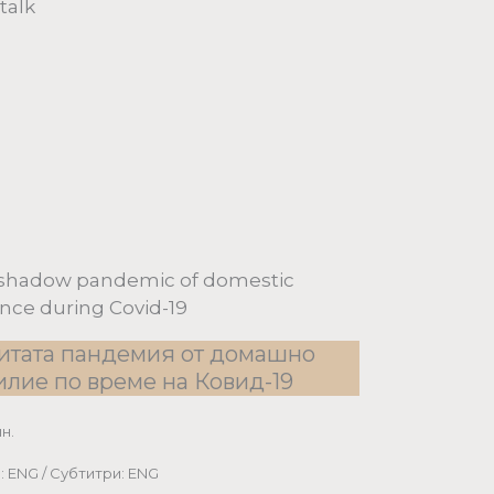
talk
shadow pandemic of domestic
ence during Covid-19
итата пандемия от домашно
илие по време на Ковид-19
ин.
: ENG / Субтитри: ENG