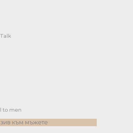
Talk
ll to men
зив към мъжете