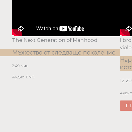
The Next Generation of Manhood
I br
viol
Мъжество от следващо поколение
Нар
2:49 мин.
ист
Аудио: ENG
12:2
Аудио
П