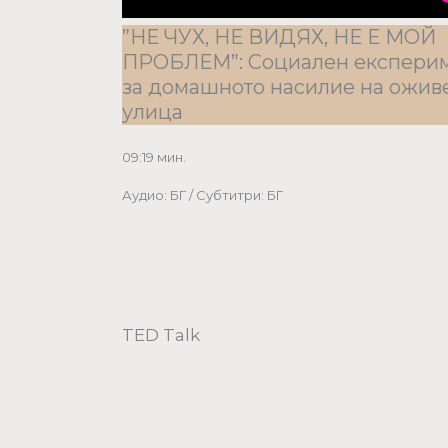
”НЕ ЧУХ, НЕ ВИДЯХ, НЕ Е МОЙ
ПРОБЛЕМ”: Социален експери
за домашното насилие на ожив
улица
09:19 мин.
Аудио: БГ / Субтитри: БГ
TED Talk