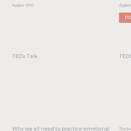
Аудио: ENG
Аудио
П
TEDx Talk
TEDM
Why we all need to practice emotional
The be