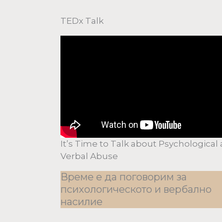
TEDx Talk
It’s Time to Talk about Psychological
Verbal Abuse
Време е да поговорим за
психологическото и вербално
насилие