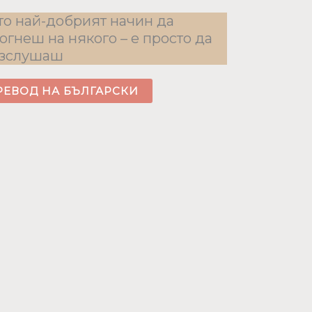
то най-добрият начин да
огнеш на някого – е просто да
изслушаш
РЕВОД НА БЪЛГАРСКИ