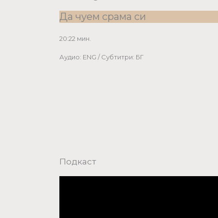
Да чуем срама си
20:22 мин.
Аудио: ENG / Субтитри: БГ
Подкаст