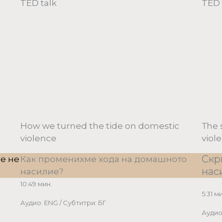
TED talk
TED 
How we turned the tide on domestic
Тhe 
violence
viol
Скр
е не
Как променихме хода на домашното
нас
насилие?
10:49 мин.
5:31 м
Аудио: ENG / Субтитри: БГ
Аудио