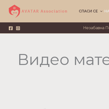
Skip
to
СПАСИ СЕ
Н
content
Незабавна 
Видео мат