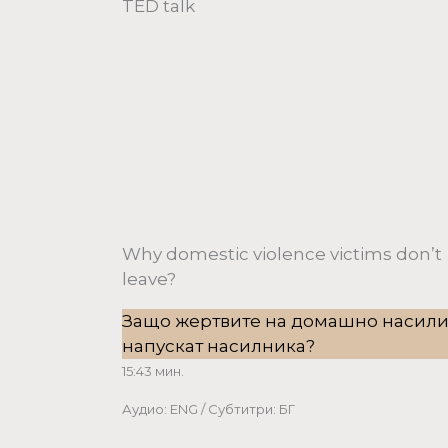
TED talk
Why domestic violence victims don’t
leave?
Защо жертвите на домашно насили
напускат насилника?
15:43 мин.
Аудио: ENG / Субтитри: БГ