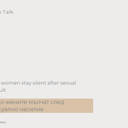
 Talk
women stay silent after sexual
ult
о жените мълчат след
суално насилие
мин.