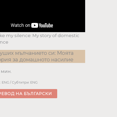
oke my silence: My story of domestic
ence
уших мълчанието си: Моята
ория за домашното насилие
0 мин.
: ENG / Субтитри: ENG
РЕВОД НА БЪЛГАРСКИ