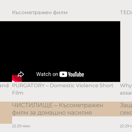
Късометражен филм
TEDx
 and
PURGATORY – Domestic Violence Short
Why 
Film
assa
ЧИСТИЛИЩЕ – Късометражен
Защ
филм за домашно насилие
сек
22:29 мин.
22:29 