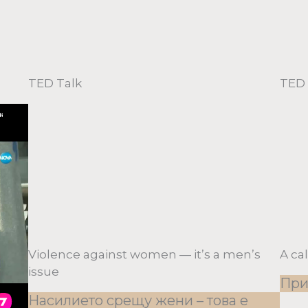
TED Talk
TED 
Violence against women — it’s a men’s
A ca
issue
При
Насилието срещу жени – това е