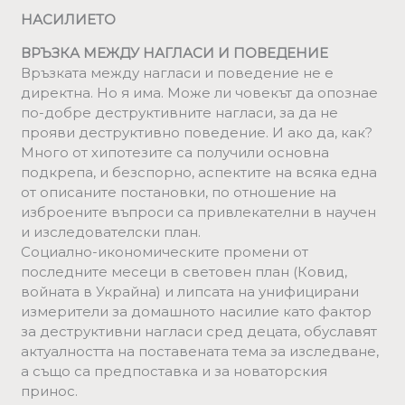
НАСИЛИЕТО
ВРЪЗКА МЕЖДУ НАГЛАСИ И ПОВЕДЕНИЕ
Връзката между нагласи и поведение не е
директна. Но я има. Може ли човекът да опознае
по-добре деструктивните нагласи, за да не
прояви деструктивно поведение. И ако да, как?
Много от хипотезите са получили основна
подкрепа, и безспорно, аспектите на всяка една
от описаните постановки, по отношение на
изброените въпроси са привлекателни в научен
и изследователски план.
Социално-икономическите промени от
последните месеци в световен план (Ковид,
войната в Украйна) и липсата на унифицирани
измерители за домашното насилие като фактор
за деструктивни нагласи сред децата, обуславят
актуалността на поставената тема за изследване,
а също са предпоставка и за новаторския
принос.