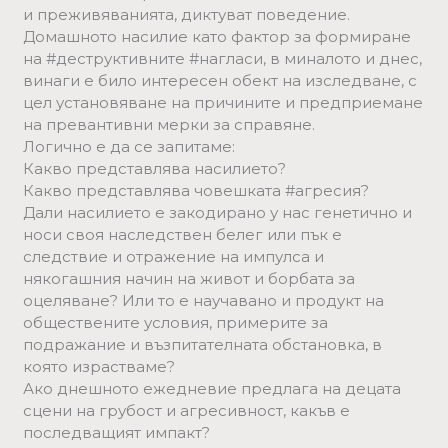
и преживяванията, диктуват поведение.
Домашното насилие като фактор за формиране
на #деструктивните #нагласи, в миналото и днес,
винаги е било интересен обект на изследване, с
цел установяване на причините и предприемане
на превантивни мерки за справяне.
Логично е да се запитаме:
Какво представлява насилието?
Какво представлява човешката #агресия?
Дали насилието е закодирано у нас генетично и
носи своя наследствен белег или пък е
следствие и отражение на импулса и
някогашния начин на живот и борбата за
оцеляване? Или то е научавано и продукт на
обществените условия, примерите за
подражание и възпитателната обстановка, в
която израстваме?
Ако днешното ежедневие предлага на децата
сцени на грубост и агресивност, какъв е
последващият импакт?