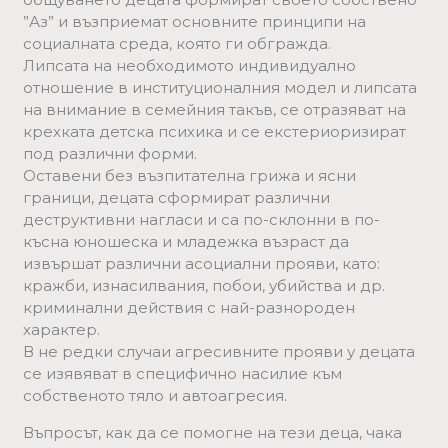
”Аз” и възприемат основните принципи на
социалната среда, която ги обгражда.
Липсата на необходимото индивидуално
отношение в институционалния модел и липсата
на внимание в семейния такъв, се отразяват на
крехката детска психика и се екстериоризират
под различни форми.
Оставени без възпитателна грижа и ясни
граници, децата сформират различни
деструктивни нагласи и са по-склонни в по-
късна юношеска и младежка възраст да
извършат различни асоциални прояви, като:
кражби, изнасилвания, побои, убийства и др.
криминални действия с най-разнороден
характер.
В не редки случаи агресивните прояви у децата
се изявяват в специфично насилие към
собственото тяло и автоагресия.
Въпросът, как да се помогне на тези деца, чака