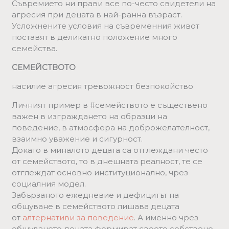
Съвремието ни прави все по-често свидетели на
агресия при децата в най-ранна възраст.
Усложнените условия на съвременния живот
поставят в деликатно положение много
семейства.
СЕМЕЙСТВОТО
насилие агресия тревожност безпокойство
Личният пример в #семейството е съществено
важен в изграждането на образци на
поведение, в атмосфера на доброжелателност,
взаимно уважение и сигурност.
Докато в миналото децата са отглеждани често
от семейството, то в днешната реалност, те се
отглеждат основно институционално, чрез
социалния модел.
Забързаното ежедневие и дефицитът на
общуване в семейството лишава децата
от
алтернативи за поведение
. А именно чрез
общуването децата формират своето собствено