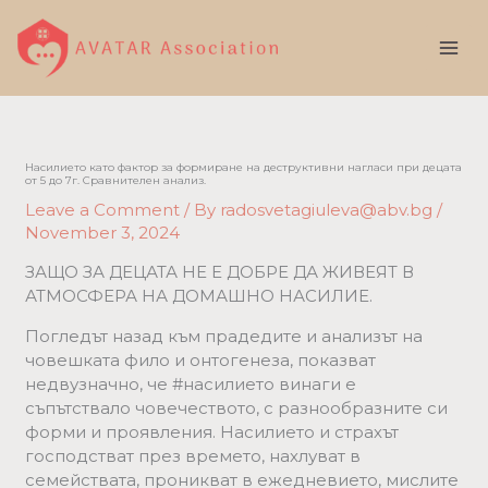
Skip
to
content
Насилието като фактор за формиране на деструктивни нагласи при децата
от 5 до 7г. Сравнителен анализ.
Leave a Comment
/ By
radosvetagiuleva@abv.bg
/
November 3, 2024
ЗАЩО ЗА ДЕЦАТА НЕ Е ДОБРЕ ДА ЖИВЕЯТ В
АТМОСФЕРА НА ДОМАШНО НАСИЛИЕ.
Погледът назад към прадедите и анализът на
човешката фило и онтогенеза, показват
недвузначно, че #насилието винаги е
съпътствало човечеството, с разнообразните си
форми и проявления. Насилието и страхът
господстват през времето, нахлуват в
семействата, проникват в ежедневието, мислите