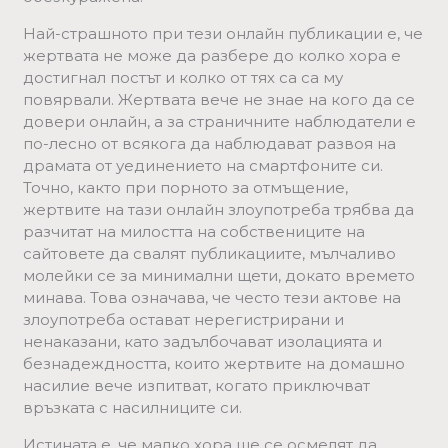
Най-страшното при тези онлайн публикации е, че
жертвата не може да разбере до колко хора е
достигнал постът и колко от тях са са му
повярвали. Жертвата вече не знае на кого да се
довери онлайн, а за страничните наблюдатели е
по-лесно от всякога да наблюдават развоя на
драмата от уединението на смартфоните си.
Точно, както при порното за отмъщение,
жертвите на тази онлайн злоупотреба трябва да
разчитат на милостта на собствениците на
сайтовете да свалят публикациите, мълчаливо
молейки се за минимални щети, докато времето
минава. Това означава, че често тези актове на
злоупотреба остават нерегистрирани и
ненаказани, като задълбочават изолацията и
безнадеждността, които жертвите на домашно
насилие вече изпитват, когато приключват
връзката с насилниците си.
Истината е, че малко хора ще се осмелят да