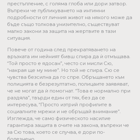
престъпление, с голяма глоба или дори затвор.
Въпреки че публикуването на интимни
подробности от личния живот на някого може да
бъде също толкова унизително, съществуват
малко закони за защита на жертвите в тази
ситуация.
Повече от година след прекратяването на
връзката им нейният бивш спира да ѝ отмъщава.
“Той просто е ядосан”, често си мисли Сю,
“накрая ще му мине”. Но той не спира. Сю се
чувства безсилна да го спре. Обръщането към
полицията е безрезултатно, полицаите заявяват,
че не могат да ѝ помогнат. “Това е нормално при
раздяла”, твърди един от тях, без да се
интересува, “Просто изтрий профилите в
социалните мрежи и не обръщай внимание”.
Изглежда, че само физическото насилие
гарантира защита в очите на закона, въпреки че
за Сю това, което се случва, е дори по-
болезнено.