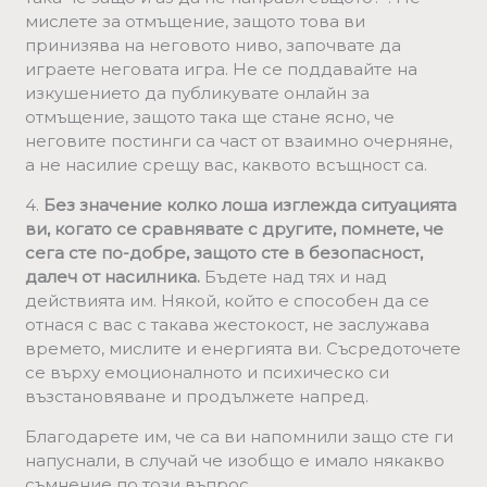
мислете за отмъщение, защото това ви
принизява на неговото ниво, започвате да
играете неговата игра. Не се поддавайте на
изкушението да публикувате онлайн за
отмъщение, защото така ще стане ясно, че
неговите постинги са част от взаимно очерняне,
а не насилие срещу вас, каквото всъщност са.
4.
Без значение колко лоша изглежда ситуацията
ви, когато се сравнявате с другите, помнете, че
сега сте по-добре, защото сте в безопасност,
далеч от насилника.
Бъдете над тях и над
действията им. Някой, който е способен да се
отнася с вас с такава жестокост, не заслужава
времето, мислите и енергията ви. Съсредоточете
се върху емоционалното и психическо си
възстановяване и продължете напред.
Благодарете им, че са ви напомнили защо сте ги
напуснали, в случай че изобщо е имало някакво
съмнение по този въпрос.