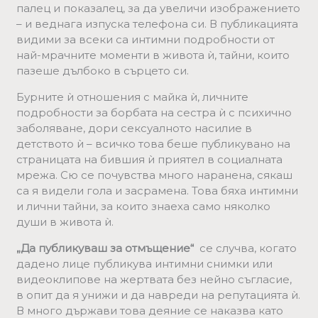
палец и показалец, за да увеличи изображението
– и веднага изпуска телефона си. В публикацията
видими за всеки са интимни подробности от
най-мрачните моменти в живота ѝ, тайни, които
пазеше дълбоко в сърцето си.
Бурните ѝ отношения с майка ѝ, личните
подробности за борбата на сестра ѝ с психично
заболяване, дори сексуалното насилие в
детството ѝ – всичко това беше публикувано на
страницата на бившия ѝ приятел в социалната
мрежа. Сю се почувства много наранена, сякаш
са я видели гола и засрамена. Това бяха интимни
и лични тайни, за които знаеха само няколко
души в живота ѝ.
„Да публикуваш за отмъщение“
се случва, когато
дадено лице публикува интимни снимки или
видеоклипове на жертвата без нейно съгласие,
в опит да я унижи и да навреди на репутацията ѝ.
В много държави това деяние се наказва като