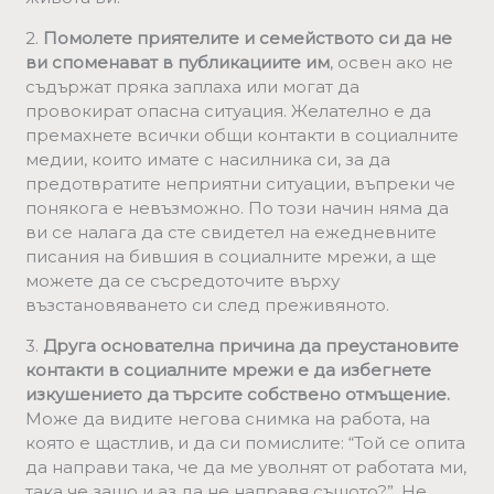
2.
Помолете приятелите и семейството си да не
ви споменават в публикациите им
, освен ако не
съдържат пряка заплаха или могат да
провокират опасна ситуация. Желателно е да
премахнете всички общи контакти в социалните
медии, които имате с насилника си, за да
предотвратите неприятни ситуации, въпреки че
понякога е невъзможно. По този начин няма да
ви се налага да сте свидетел на ежедневните
писания на бившия в социалните мрежи, а ще
можете да се съсредоточите върху
възстановяването си след преживяното.
3.
Друга основателна причина да преустановите
контакти в социалните мрежи е да избегнете
изкушението да търсите собствено отмъщение.
Може да видите негова снимка на работа, на
която е щастлив, и да си помислите: “Той се опита
да направи така, че да ме уволнят от работата ми,
така че защо и аз да не направя същото?”. Не