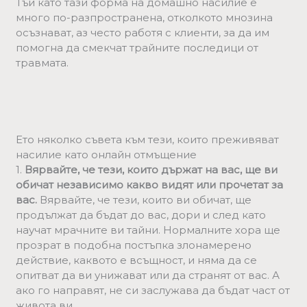
Тъй като тази форма на домашно насилие е
много по-разпространена, отколкото мнозина
осъзнават, аз често работя с клиенти, за да им
помогна да смекчат трайните последици от
травмата.
Ето няколко съвета към тези, които преживяват
насилие като онлайн отмъщение
1.
Вярвайте, че тези, които държат на вас, ще ви
обичат независимо какво видят или прочетат за
вас.
Вярвайте, че тези, които ви обичат, ще
продължат да бъдат до вас, дори и след като
научат мрачните ви тайни. Нормалните хора ще
прозрат в подобна постъпка злонамерено
действие, каквото е всъщност, и няма да се
опитват да ви унижават или да странят от вас. А
ако го направят, не си заслужава да бъдат част от
живота ви.