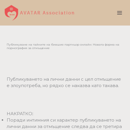
Skip
to
content
Публикуване на тайните на бившия партньор онлайн: Новата форма на
порнография за отмъщение
Публикуването на лични данни с цел отмъщение
е злоупотреба, но рядко се наказва като такава.
НАКРАТКО
:
Поради интимния си характер публикуването на
лични данни за отмъщение следва да се третира