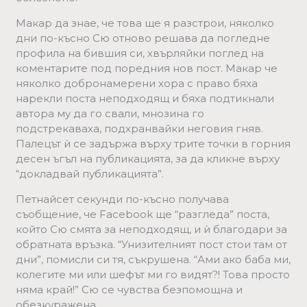
Макар да знае, че това ще я разстрои, няколко
дни по-късно Сю отново решава да погледне
профила на бившия си, хвърляйки поглед на
коментарите под поредния нов пост. Макар че
няколко добронамерени хора с право бяха
нарекли поста неподходящ и бяха подтикнали
автора му да го свали, мнозина го
подстрекаваха, подхранвайки неговия гняв.
Палецът ѝ се задържа върху трите точки в горния
десен ъгъл на публикацията, за да кликне върху
“докладвай публикацията”.
Петнайсет секунди по-късно получава
съобщение, че Facebook ще “разгледа” поста,
който Сю смята за неподходящ, и ѝ благодари за
обратната връзка. “Унизителният пост стои там от
дни”, помисли си тя, съкрушена. “Ами ако баба ми,
колегите ми или шефът ми го видят?! Това просто
няма край!” Сю се чувства безпомощна и
обезкуражена.