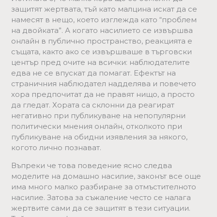
защитят жертвата, тъй като малцина искат да се
намесят в нещо, което изглежда като “проблем
на двойката”. А когато насилието се извършва
онлайн в публично пространство, реакцията е
същата, както ако се извършваше в търговски
център пред очите на всички: наблюдателите
едва не се впускат да помагат. Ефектът на
страничния наблюдател надделява и повечето
хора предпочитат да не правят нищо, а просто
да гледат. Хората са склонни да реагират
негативно при публикуване на непопулярни
политически мнения онлайн, отколкото при
публикуване на обидни изявления за някого,
когото лично познават.
Въпреки че това поведение ясно следва
моделите на домашно насилие, законът все още
има много малко разбиране за отмъстителното
насилие. Затова за съжаление често се налага
жертвите сами да се защитят в тези ситуации.