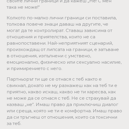
своите лични граници и да кажеш „Не! С мен
така не може!“
Колкото по-малко лични граници си поставила,
толкова повече знаци даваш на другите, че
могат да те контролират. Ставаш зависима от
отношения и приятелства, които не са
равнопоставени. Най-неприятният сценарий,
произхождащ от липсата на граници, е затъване
в отношения, изпълнени с умствено,
емоционално, физическо или сексуално насилие,
и примирението с него.
Партньорът ти ще се отнася с теб както е
свикнал, докато не му разкажеш как на теб ти е
приятно, какво искаш, какво не ти харесва, как
не може да се отнася с теб. Не се страхувай да
казваш „не“. Имаш право да приключиш диалог
или среща, която не ти е комфортна. Имаш право
да си тръгнеш от отношения, които са токсични
за теб.