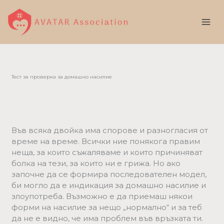
Skip
to
content
Тест за проверка за домашно насилие
Във всяка двойка има спорове и разногласия от
време на време. Всички ние понякога правим
неща, за които съжаляваме и които причиняват
болка на тези, за които ни е грижа. Но ако
започне да се формира последователен модел,
би могло да е индикация за домашно насилие и
злоупотреба. Възможно е да приемаш някои
форми на насилие за нещо „нормално“ и за теб
да не е видно, че има проблем във връзката ти.