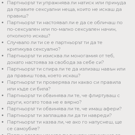
Партньорът ти упражнява ли натиск или принуда
да правите сексуални неща, които не искаш да
правиш?
Партньорът ти настоявал ли е да се обличаш по
по-сексуален или по-малко сексуален начин,
отколкото искаш?
Случвало ли ти се е партньорът ти да те
критикува сексуално?
Партньорът ти изисква ли моногамия от теб,
докато настоява за свобода за себе си?
Партньорът ти спира ли те да излизаш навън или
да правиш това, което искаш?
Партньорът ти проверява ли какво си правила
или къде си била?
Партньорът ти обвинява ли те, че флиртуваш с
други, когато това не е вярно?
Партньорът ти обвинява ли те, че имаш афери?
Партньорът ти заплашва ли да ти навреди?
Партньорът ти казва ли, че ако го напуснеш, ще
се самоубие?