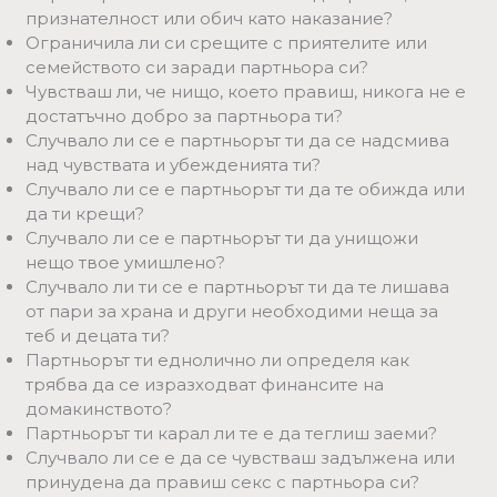
признателност или обич като наказание?
Ограничила ли си срещите с приятелите или
семейството си заради партньора си?
Чувстваш ли, че нищо, което правиш, никога не е
достатъчно добро за партньора ти?
Случвало ли се е партньорът ти да се надсмива
над чувствата и убежденията ти?
Случвало ли се е партньорът ти да те обижда или
да ти крещи?
Случвало ли се е партньорът ти да унищожи
нещо твое умишлено?
Случвало ли ти се е партньорът ти да те лишава
от пари за храна и други необходими неща за
теб и децата ти?
Партньорът ти еднолично ли определя как
трябва да се изразходват финансите на
домакинството?
Партньорът ти карал ли те е да теглиш заеми?
Случвало ли се е да се чувстваш задължена или
принудена да правиш секс с партньора си?