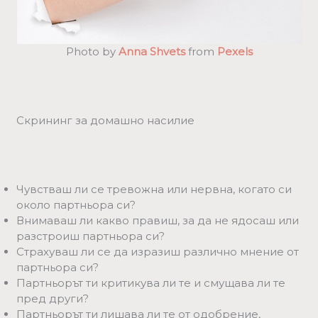
Photo by
Anna Shvets
from
Pexels
Скрининг за домашно насилие
Чувстваш ли се тревожна или нервна, когато си
около партньора си?
Внимаваш ли какво правиш, за да не ядосаш или
разстроиш партньора си?
Страхуваш ли се да изразиш различно мнение от
партньора си?
Партньорът ти критикува ли те и смущава ли те
пред други?
Партньорът ти лишава ли те от одобрение,