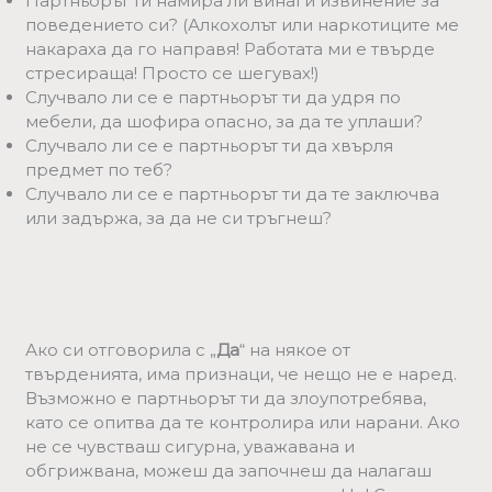
Партньорът ти намира ли винаги извинение за
поведението си? (Алкохолът или наркотиците ме
накараха да го направя! Работата ми е твърде
стресираща! Просто се шегувах!)
Случвало ли се е партньорът ти да удря по
мебели, да шофира опасно, за да те уплаши?
Случвало ли се е партньорът ти да хвърля
предмет по теб?
Случвало ли се е партньорът ти да те заключва
или задържа, за да не си тръгнеш?
Ако си отговорила с „
Да
“ на някое от
твърденията, има признаци, че нещо не е наред.
Възможно е партньорът ти да злоупотребява,
като се опитва да те контролира или нарани. Ако
не се чувстваш сигурна, уважавана и
обгрижвана, можеш да започнеш да налагаш